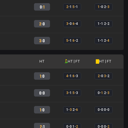
0
:
1
2
-
1
|
5
-
1
1
-
0
|
2
-
3
2
:
0
3
-
0
|
6
-
4
1
-
1
|
2
-
2
3
:
0
5
-
1
|
6
-
2
1
-
1
|
2
-
4
HT
HT | FT
HT | FT
1
:
0
4
-
1
|
6
-
3
2
-
0
|
3
-
2
0
:
0
3
-
1
|
5
-
3
0
-
1
|
2
-
3
1
:
0
1
-
3
|
2
-
6
0
-
0
|
0
-
0
2
:
1
0
-
0
|
1
-
2
0
-
0
|
0
-
2