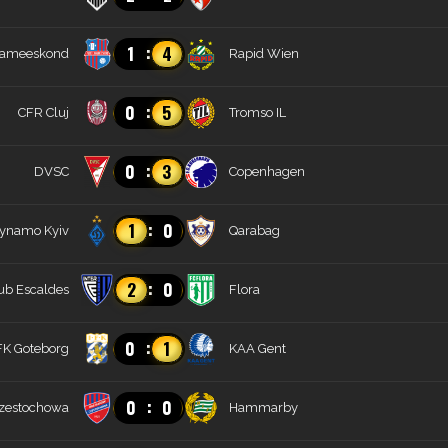
:
1
4
nameeskond
Rapid Wien
:
0
5
CFR Cluj
Tromso IL
:
0
3
DVSC
Copenhagen
:
1
0
ynamo Kyiv
Qarabag
:
2
0
lub Escaldes
Flora
:
0
1
FK Goteborg
KAA Gent
:
0
0
Czestochowa
Hammarby