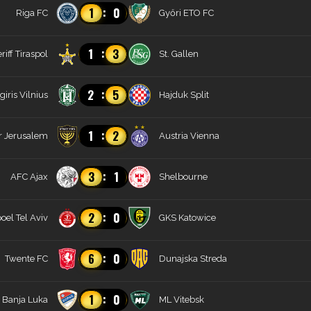
:
1
0
Riga FC
Győri ETO FC
:
1
3
riff Tiraspol
St. Gallen
:
2
5
giris Vilnius
Hajduk Split
:
1
2
r Jerusalem
Austria Vienna
:
3
1
AFC Ajax
Shelbourne
:
2
0
oel Tel Aviv
GKS Katowice
:
6
0
Twente FC
Dunajska Streda
:
1
0
 Banja Luka
ML Vitebsk