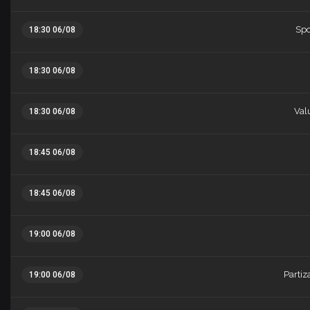
Spo
18:30 06/08
18:30 06/08
Val
18:30 06/08
18:45 06/08
18:45 06/08
19:00 06/08
Partiz
19:00 06/08