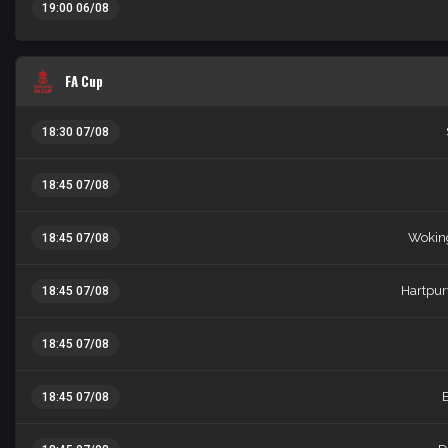
19:00 06/08
FA Cup
18:30 07/08
18:45 07/08
Wokin
18:45 07/08
Hartpur
18:45 07/08
18:45 07/08
18:45 07/08