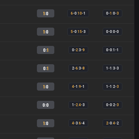
1
:
0
6
-
0
|
10
-
1
0
-
1
|
0
-
3
1
:
0
5
-
0
|
15
-
3
0
-
0
|
0
-
0
0
:
1
0
-
2
|
3
-
9
0
-
0
|
1
-
1
0
:
1
2
-
6
|
3
-
8
1
-
1
|
3
-
3
1
:
0
4
-
1
|
9
-
1
1
-
1
|
2
-
3
0
:
0
1
-
2
|
4
-
3
0
-
0
|
2
-
3
1
:
0
4
-
3
|
6
-
4
2
-
0
|
4
-
2