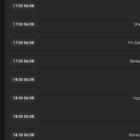
17:00 06/08
She
17:00 06/08
FK Zal
17:00 06/08
Beita
17:30 06/08
18:00 06/08
Hap
18:00 06/08
18:00 06/08
Borac
18:30 06/08