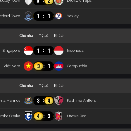
:
0
2
udley Town
Droitwich Spa
:
1
1
etford Town
Yaxley
Chủ nhà
Tỷ số
Khách
:
1
1
Singapore
Indonesia
:
3
1
Việt Nam
Campuchia
Chủ nhà
Tỷ số
Khách
:
3
4
ma Marinos
Kashima Antlers
:
4
3
amba Osaka
Urawa Red