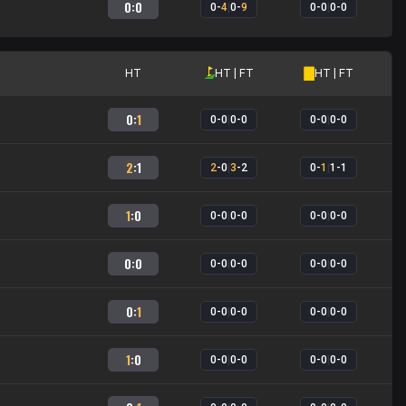
0
:
0
0
-
4
|
0
-
9
0
-
0
|
0
-
0
HT
HT | FT
HT | FT
0
:
1
0
-
0
|
0
-
0
0
-
0
|
0
-
0
2
:
1
2
-
0
|
3
-
2
0
-
1
|
1
-
1
1
:
0
0
-
0
|
0
-
0
0
-
0
|
0
-
0
0
:
0
0
-
0
|
0
-
0
0
-
0
|
0
-
0
0
:
1
0
-
0
|
0
-
0
0
-
0
|
0
-
0
1
:
0
0
-
0
|
0
-
0
0
-
0
|
0
-
0