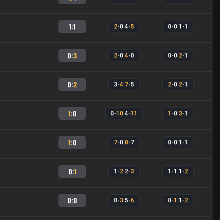
1
:
1
2
-
0
|
4
-
5
0
-
0
|
1
-
1
0
:
3
2
-
0
|
4
-
0
0
-
0
|
2
-
1
0
:
2
3
-
4
|
7
-
5
2
-
0
|
2
-
1
1
:
0
0
-
10
|
4
-
11
1
-
0
|
3
-
1
1
:
0
7
-
0
|
8
-
7
0
-
0
|
1
-
1
0
:
1
1
-
2
|
2
-
3
1
-
1
|
1
-
2
0
:
0
0
-
3
|
5
-
6
0
-
1
|
1
-
2