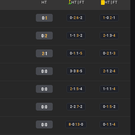
HT
HT | FT
HT | FT
0
:
1
0
-
2
|
6
-
2
1
-
0
|
2
-
1
0
:
2
1
-
1
|
3
-
2
2
-
1
|
3
-
4
2
:
1
0
-
1
|
1
-
5
0
-
2
|
1
-
3
0
:
0
3
-
3
|
8
-
5
2
-
1
|
2
-
4
0
:
0
2
-
1
|
5
-
4
1
-
1
|
1
-
4
0
:
0
2
-
2
|
7
-
2
0
-
1
|
5
-
2
0
:
0
8
-
0
|
13
-
0
0
-
1
|
1
-
4