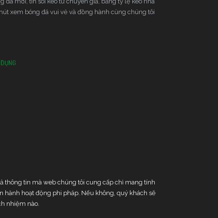
 đá mới, tin soi kèo từ chuyên gia, bảng tỷ lệ kèo nhà
 phút xem bóng đá vui vẻ và đồng hành cùng chúng tôi
 DỤNG
ất cả thông tin mà web chúng tôi cung cấp chỉ mang tính
iến hành hoạt động phi pháp. Nếu không, quý khách sẽ
ách nhiệm nào.