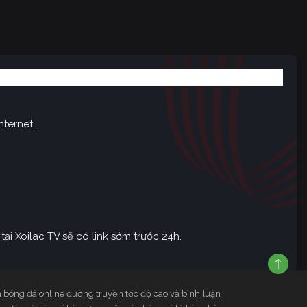
nternet.
ại Xoilac TV sẽ có link sớm trước 24h.
xem bóng đá online đường truyền tốc độ cao và bình luận