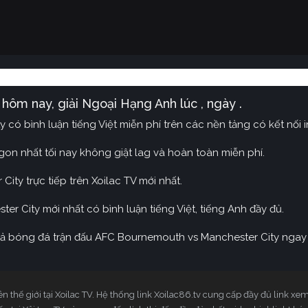
ôm nay, giải Ngoại Hạng Anh lúc , ngày .
có bình luận tiếng Việt miễn phí trên các nền tảng có kết nối i
on nhất tối nay không giật lag và hoàn toàn miễn phí.
ty trực tiếp trên Xoilac TV mới nhất.
r City mới nhất có bình luận tiếng Việt, tiếng Anh đầy đủ.
 quả bóng đá trận đấu AFC Bournemouth vs Manchester City ngay t
rên thế giới tại Xoilac TV. Hệ thống link Xoilac86.tv cung cấp đầy đủ link 