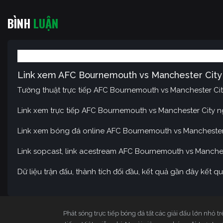
BÌNH
LUẬN
Link xem AFC Bournemouth vs Manchester City h
Tường thuật trực tiếp AFC Bournemouth vs Manchester City 
Link xem trực tiếp AFC Bournemouth vs Manchester City ng
Link xem bóng đá online AFC Bournemouth vs Manchester Ci
Link sopcast, link acestream AFC Bournemouth vs Mancheste
Dữ liệu trận đấu, thành tích đối đầu, kết quả gần đây kết
Phát sóng trực tiếp bóng đá tất các giải đấu lớn nhỏ t