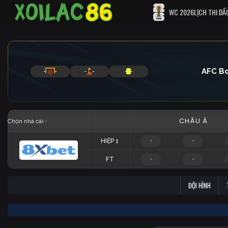
WC 2026
LỊCH THI ĐẤ
-
-
-
-
-
-
CHÂU Á
Chọn nhà cái
HIỆP 1
-
-
FT
-
-
ĐỘI HÌNH