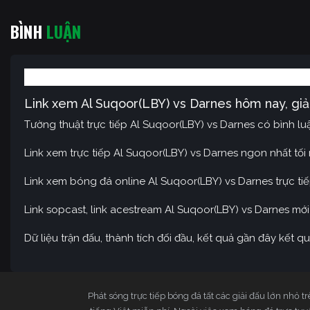
BÌNH
LUẬN
Link xem Al Suqoor(LBY) vs Darnes hôm nay, giả
Tường thuật trực tiếp Al Suqoor(LBY) vs Darnes có bình luận
Link xem trực tiếp Al Suqoor(LBY) vs Darnes ngon nhất tối
Link xem bóng đá online Al Suqoor(LBY) vs Darnes trực tiếp
Link sopcast, link acestream Al Suqoor(LBY) vs Darnes mới 
Dữ liệu trận đấu, thành tích đối đầu, kết quả gần đây kết 
Phát sóng trực tiếp bóng đá tất các giải đấu lớn nhỏ t