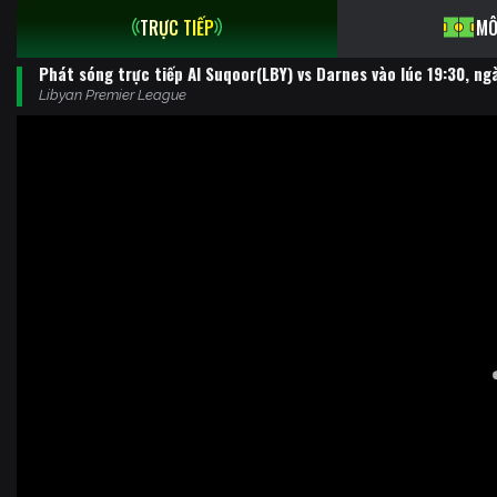
TRỰC TIẾP
MÔ
Phát sóng trực tiếp Al Suqoor(LBY) vs Darnes vào lúc 19:30, ng
Libyan Premier League