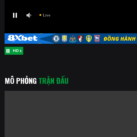
HD 1
MÔ PHỎNG
TRẬN ĐẤU