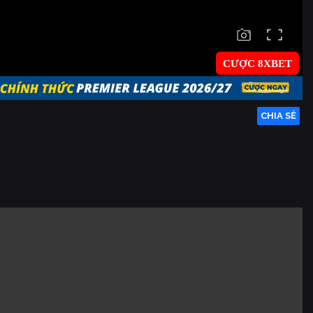
CHIA SẺ