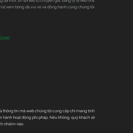
 đá mới, tin soi kèo từ chuyên gia, bảng tỷ lệ kèo nhà
 phút xem bóng đá vui vẻ và đồng hành cùng chúng tôi
 DỤNG
ất cả thông tin mà web chúng tôi cung cấp chỉ mang tính
iến hành hoạt động phi pháp. Nếu không, quý khách sẽ
ách nhiệm nào.