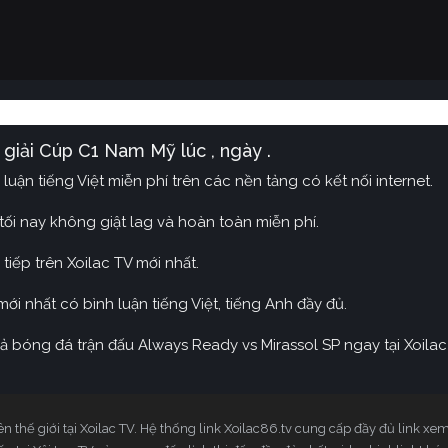
giải Cúp C1 Nam Mỹ lúc , ngày .
uận tiếng Việt miễn phí trên các nền tảng có kết nối internet.
tối nay không giật lag và hoàn toàn miễn phí.
iếp trên Xoilac TV mới nhất.
ới nhất có bình luận tiếng Việt, tiếng Anh đầy đủ.
quả bóng đá trận đấu Always Ready vs Mirassol SP ngay tại Xoilac
rên thế giới tại Xoilac TV. Hệ thống link Xoilac86.tv cung cấp đầy đủ link 