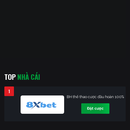
TOP
NHÀ CÁI
1
BH thể thao cược đầu hoàn 100%
Đặt cược