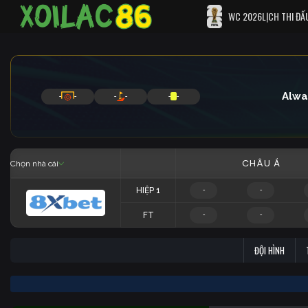
WC 2026
LỊCH THI ĐẤ
Alwa
-
-
-
-
-
-
CHÂU Á
Chọn nhà cái
HIỆP 1
-
-
FT
-
-
ĐỘI HÌNH