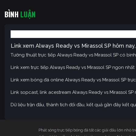
BÌNH
LUẬN
Link xem Always Ready vs Mirassol SP hôm nay, 
Tường thuật trực tiếp Always Ready vs Mirassol SP có bình l
Link xem trực tiếp Always Ready vs Mirassol SP ngon nhất 
Link xem bóng đá online Always Ready vs Mirassol SP trực t
Link sopcast, link acestream Always Ready vs Mirassol SP m
Dữ liệu trận đấu, thành tích đối đầu, kết quả gần đây kết 
Phát sóng trực tiếp bóng đá tất các giải đấu lớn nhỏ t