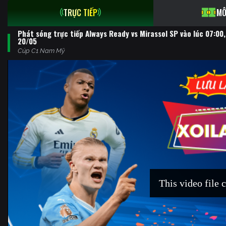
TRỰC TIẾP
MÔ
Phát sóng trực tiếp Always Ready vs Mirassol SP vào lúc 07:00
20/05
Cúp C1 Nam Mỹ