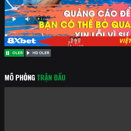
OLER
HD OLER
MÔ PHỎNG
TRẬN ĐẤU