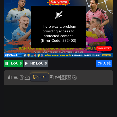
LOUIS
HD LOUIS
CHIA SẺ
CHAT