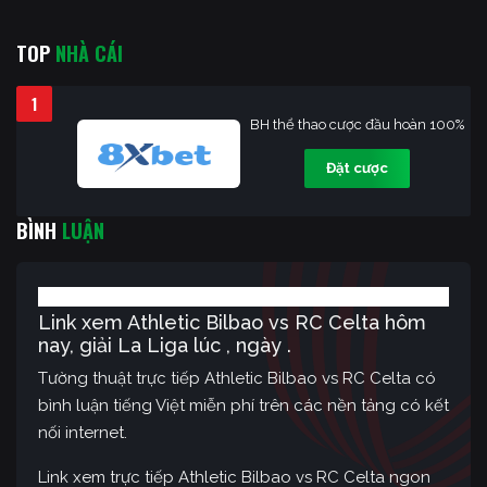
TOP
NHÀ CÁI
1
BH thể thao cược đầu hoàn 100%
Đặt cược
BÌNH
LUẬN
Link xem Athletic Bilbao vs RC Celta hôm
nay, giải La Liga lúc , ngày .
Tường thuật trực tiếp Athletic Bilbao vs RC Celta có
bình luận tiếng Việt miễn phí trên các nền tảng có kết
nối internet.
Link xem trực tiếp Athletic Bilbao vs RC Celta ngon