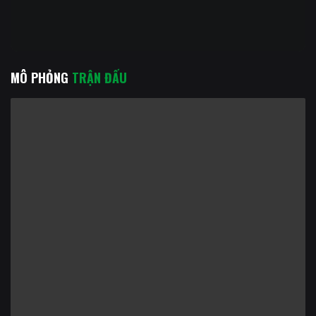
MÔ PHỎNG
TRẬN ĐẤU