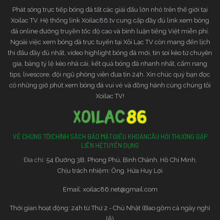
Phát sóng trực tiếp bóng đá tất các giải đấu lớn nhỏ trên thế giới tại
Xoilac TV. Hệ thống link Xoilac86.tv cung cấp đầy đủ link xem bóng
đá online đường truyền tốc độ cao và bình luận tiếng Việt miễn phí.
Ngoài việc xem bóng đá trực tuyến tại Xôi Lạc TV còn mang đến lịch
thi đấu đầy đủ nhất, video highlight bóng đá mới, tin soi kèo từ chuyên
gia, bảng tỷ lệ kèo nhà cái, kết quả bóng đá nhanh nhất, cẩm nang
tips, livescore, đội ngũ phóng viên đưa tin 24h. Xin chúc quý bạn đọc
có những giờ phút xem bóng đá vui vẻ và đồng hành cùng chúng tôi
Xoilac TV!
VỀ CHÚNG TÔI
CHÍNH SÁCH BẢO MẬT
ĐIỀU KHOẢN
CÂU HỎI THƯỜNG GẶP
LIÊN HỆ
TUYỂN DỤNG
Đia chỉ:
54 Đường 3B, Phong Phú, Bình Chánh, Hồ Chí Minh.
Chịu trách nhiệm: Ông. Hứa Huy Lợi
Email:
xoilac86.net@gmail.com
Thời gian hoạt động: 24h từ Thứ 2 - Chủ Nhật (Bao gồm cả ngày nghỉ
lễ)