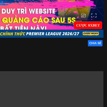
CHIA SẺ