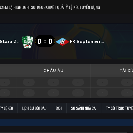
U
XEM LẠI
HIGHLIGHT
SOI KÈO
BXH
KẾT QUẢ
TỶ LỆ KÈO
TUYỂN DỤNG
0
:
0
Beroe Stara Zagora
FK Septemvri Sofia
CHÂU ÂU
TÀI XỈ
-
-
-
-
-
-
-
-
-
-
-
-
TỶ LỆ KÈO
LỊCH SỬ ĐỐI ĐẦU
BXH
SO SÁNH NHÀ CÁI
TỶ SỐ TRỰC TUYẾ