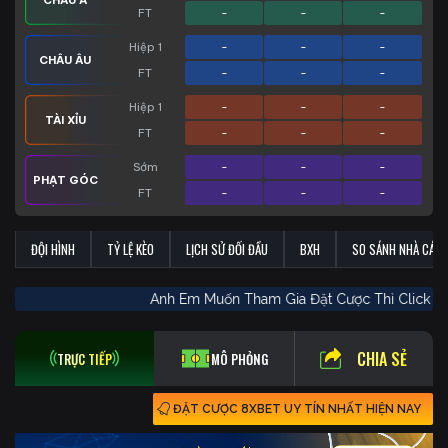
CHÂU Á
FT
-
-
-
Hiệp 1
-
-
-
CHÂU ÂU
FT
-
-
-
Hiệp 1
-
-
-
TÀI XỈU
FT
-
-
-
Sớm
-
-
-
PHẠT GÓC
FT
-
-
-
ĐỘI HÌNH
TỶ LỆ KÈO
LỊCH SỬ ĐỐI ĐẦU
BXH
SO SÁNH NHÀ CÁI
Anh Em Muốn Tham Gia Đặt Cược Thì Cl
CHIA SẺ
TRỰC TIẾP
MÔ PHỎNG
ĐẶT CƯỢC 8XBET UY TÍN NHẤT HIỆN NAY