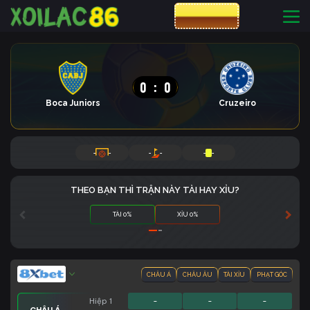
CƯỢC 8XBET
0
:
0
Boca Juniors
Cruzeiro
-
-
-
-
-
-
THEO BẠN THÌ TRẬN NÀY TÀI HAY XỈU?
TÀI 0%
XỈU 0%
CHÂU Á
CHÂU ÂU
TÀI XỈU
PHẠT GÓC
Hiệp 1
-
-
-