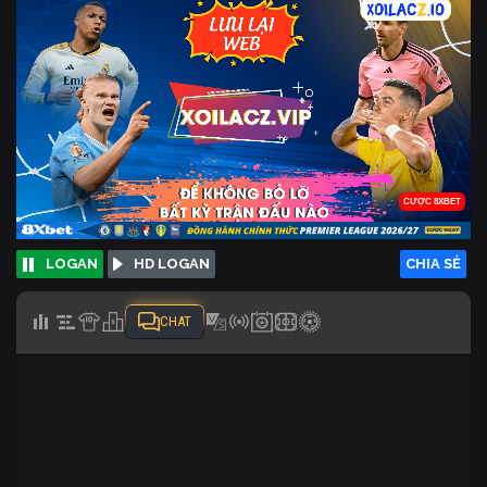
LOGAN
HD LOGAN
CHIA SẺ
CHAT