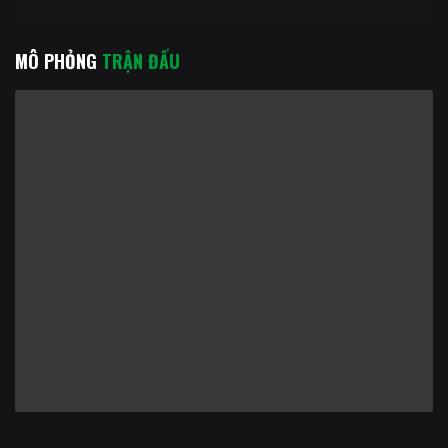
MÔ PHỎNG
TRẬN ĐẤU