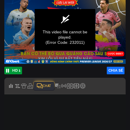
HD 1
CHIA SẺ
CHAT