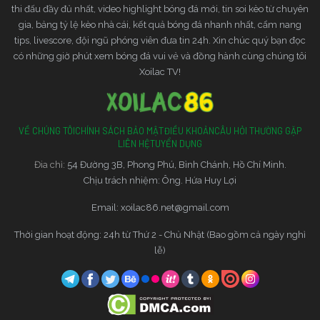
thi đấu đầy đủ nhất, video highlight bóng đá mới, tin soi kèo từ chuyên
gia, bảng tỷ lệ kèo nhà cái, kết quả bóng đá nhanh nhất, cẩm nang
tips, livescore, đội ngũ phóng viên đưa tin 24h. Xin chúc quý bạn đọc
có những giờ phút xem bóng đá vui vẻ và đồng hành cùng chúng tôi
Xoilac TV!
VỀ CHÚNG TÔI
CHÍNH SÁCH BẢO MẬT
ĐIỀU KHOẢN
CÂU HỎI THƯỜNG GẶP
LIÊN HỆ
TUYỂN DỤNG
Đia chỉ:
54 Đường 3B, Phong Phú, Bình Chánh, Hồ Chí Minh.
Chịu trách nhiệm: Ông. Hứa Huy Lợi
Email:
xoilac86.net@gmail.com
Thời gian hoạt động: 24h từ Thứ 2 - Chủ Nhật (Bao gồm cả ngày nghỉ
lễ)