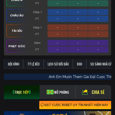
CHÂU Á
FT
-
-
-
Hiệp 1
-
-
-
CHÂU ÂU
FT
-
-
-
Hiệp 1
-
-
-
TÀI XỈU
FT
-
-
-
Sớm
-
-
-
PHẠT GÓC
FT
-
-
-
ĐỘI HÌNH
TỶ LỆ KÈO
LỊCH SỬ ĐỐI ĐẦU
BXH
SO SÁNH NHÀ CÁI
Anh Em Muốn Tham Gia Đặt Cược T
CHIA SẺ
TRỰC TIẾP
MÔ PHỎNG
ĐẶT CƯỢC 8XBET UY TÍN NHẤT HIỆN NAY