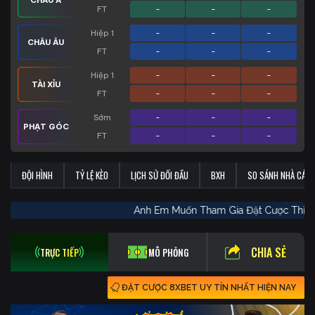
CHÂU Á
FT
-
-
-
Hiệp 1
-
-
-
CHÂU ÂU
FT
-
-
-
Hiệp 1
-
-
-
TÀI XỈU
FT
-
-
-
Sớm
-
-
-
PHẠT GÓC
FT
-
-
-
ĐỘI HÌNH
TỶ LỆ KÈO
LỊCH SỬ ĐỐI ĐẦU
BXH
SO SÁNH NHÀ CÁI
Anh Em Muốn Tham Gia Đặt Cược T
CHIA SẺ
TRỰC TIẾP
MÔ PHỎNG
ĐẶT CƯỢC 8XBET UY TÍN NHẤT HIỆN NAY