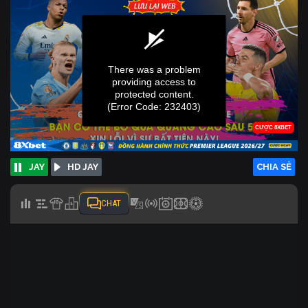
JAY
HD JAY
CHIA SẺ
CHAT