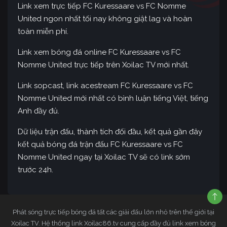
Link xem trực tiếp FC Kuressaare vs FC Nomme
United ngon nhất tối nay không giật lag và hoàn
toàn miễn phí.
Link xem bóng đá online FC Kuressaare vs FC
Nomme United trực tiếp trên Xoilac TV mới nhất.
Link sopcast, link acestream FC Kuressaare vs FC
Nomme United mới nhất có bình luận tiếng Việt, tiếng
Anh đầy đủ.
Dữ liệu trận đấu, thành tích đối đầu, kết quả gần đây
kết quả bóng đá trận đấu FC Kuressaare vs FC
Nomme United ngay tại Xoilac TV sẽ có link sớm
trước 24h.
Phát sóng trực tiếp bóng đá tất các giải đấu lớn nhỏ trên thế giới tại
Xoilac TV. Hệ thống link Xoilac86.tv cung cấp đầy đủ link xem bóng