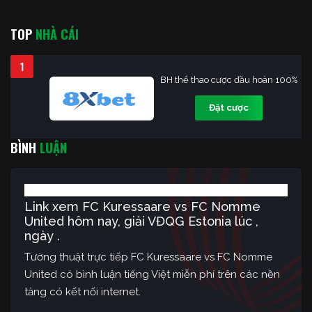
TOP
NHÀ CÁI
1
BH thể thao cược đầu hoàn 100%
Đặt cược
BÌNH
LUẬN
Link xem FC Kuressaare vs FC Nomme
United hôm nay, giải VĐQG Estonia lúc ,
ngày .
Tường thuật trực tiếp FC Kuressaare vs FC Nomme
United có bình luận tiếng Việt miễn phí trên các nền
tảng có kết nối internet.