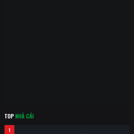
TOP
NHÀ CÁI
1