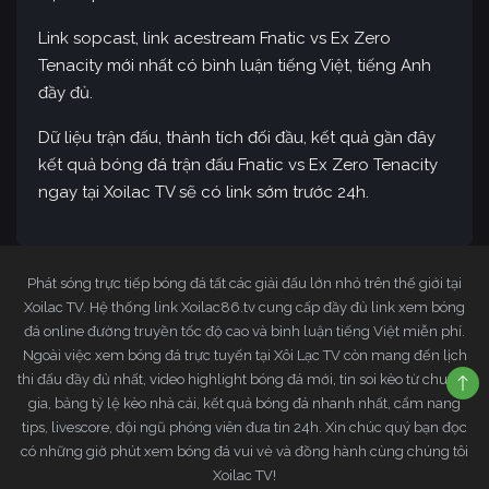
Link sopcast, link acestream Fnatic vs Ex Zero
Tenacity mới nhất có bình luận tiếng Việt, tiếng Anh
đầy đủ.
Dữ liệu trận đấu, thành tích đối đầu, kết quả gần đây
kết quả bóng đá trận đấu Fnatic vs Ex Zero Tenacity
ngay tại Xoilac TV sẽ có link sớm trước 24h.
Phát sóng trực tiếp bóng đá tất các giải đấu lớn nhỏ trên thế giới tại
Xoilac TV. Hệ thống link Xoilac86.tv cung cấp đầy đủ link xem bóng
đá online đường truyền tốc độ cao và bình luận tiếng Việt miễn phí.
Ngoài việc xem bóng đá trực tuyến tại Xôi Lạc TV còn mang đến lịch
thi đấu đầy đủ nhất, video highlight bóng đá mới, tin soi kèo từ chuyên
gia, bảng tỷ lệ kèo nhà cái, kết quả bóng đá nhanh nhất, cẩm nang
tips, livescore, đội ngũ phóng viên đưa tin 24h. Xin chúc quý bạn đọc
có những giờ phút xem bóng đá vui vẻ và đồng hành cùng chúng tôi
Xoilac TV!