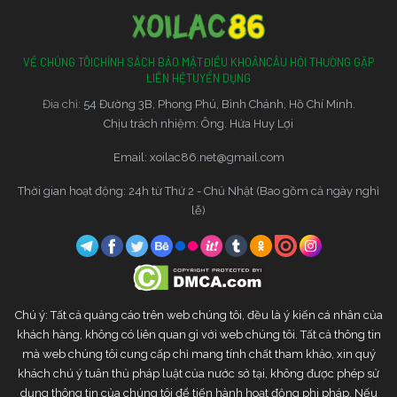
VỀ CHÚNG TÔI
CHÍNH SÁCH BẢO MẬT
ĐIỀU KHOẢN
CÂU HỎI THƯỜNG GẶP
LIÊN HỆ
TUYỂN DỤNG
Đia chỉ:
54 Đường 3B, Phong Phú, Bình Chánh, Hồ Chí Minh.
Chịu trách nhiệm: Ông. Hứa Huy Lợi
Email:
xoilac86.net@gmail.com
Thời gian hoạt động: 24h từ Thứ 2 - Chủ Nhật (Bao gồm cả ngày nghỉ
lễ)
Chú ý: Tất cả quảng cáo trên web chúng tôi, đều là ý kiến cá nhân của
khách hàng, không có liên quan gì với web chúng tôi. Tất cả thông tin
mà web chúng tôi cung cấp chỉ mang tính chất tham khảo, xin quý
khách chú ý tuân thủ pháp luật của nước sở tại, không được phép sử
dụng thông tin của chúng tôi để tiến hành hoạt động phi pháp. Nếu