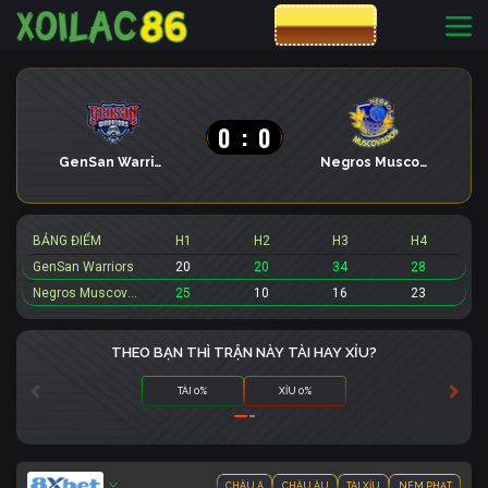
CƯỢC 8XBET
0
:
0
GenSan Warriors
Negros Muscovados
BẢNG ĐIỂM
H1
H2
H3
H4
GenSan Warriors
20
20
34
28
Negros Muscovados
25
10
16
23
THEO BẠN THÌ TRẬN NÀY TÀI HAY XỈU?
TÀI 0%
XỈU 0%
CHÂU Á
CHÂU ÂU
TÀI XỈU
NÉM PHẠT