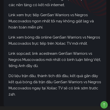
các nền tảng có kết nối internet.
Link xem trực tiếp GenSan Warriors vs Negros
Muscovados ngon nhất tối nay không giật lag và
hoàn toàn miễn phí.
Link xem bóng đá online GenSan Warriors vs Negros
Muscovados trực tiếp trên Xoilac TV mới nhất.
Link sopcast, link acestream GenSan Warriors vs
Negros Muscovados mới nhất có bình luận tiếng Việt,
tiếng Anh đầy đủ.
Dữ liệu trận đấu, thành tích đối đầu, kết quả gần đây
kết quả bóng đá trận đấu GenSan Warriors vs Negros
Muscovados ngay tại Xoilac TV sẽ có link sớm trước
24h.