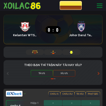
CƯỢC 8XBET
0
:
0
Kelantan WTS FC
Johor Darul Ta\'zim II
-
-
-
-
-
-
THEO BẠN THÌ TRẬN NÀY TÀI HAY XỈU?
TÀI 0%
XỈU 0%
CHÂU Á
CHÂU ÂU
TÀI XỈU
PHẠT GÓC
Hiệp 1
-
-
-