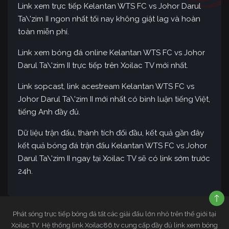
Link xem trực tiếp Kelantan WTS FC vs Johor Darul
Ta\'zim II ngon nhất tối nay không giật lag và hoàn
toàn miễn phí.
Link xem bóng đá online Kelantan WTS FC vs Johor
Darul Ta\'zim II trực tiếp trên Xoilac TV mới nhất.
Link sopcast, link acestream Kelantan WTS FC vs
Johor Darul Ta\'zim II mới nhất có bình luận tiếng Việt,
tiếng Anh đầy đủ.
Dữ liệu trận đấu, thành tích đối đầu, kết quả gần đây
kết quả bóng đá trận đấu Kelantan WTS FC vs Johor
Darul Ta\'zim II ngay tại Xoilac TV sẽ có link sớm trước
24h.
Phát sóng trực tiếp bóng đá tất các giải đấu lớn nhỏ trên thế giới tại
Xoilac TV. Hệ thống link Xoilac86.tv cung cấp đầy đủ link xem bóng