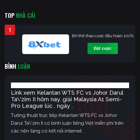
TOP
NHÀ CÁI
1
BH thể thao cược đầu hoàn 100%
Đặt cược
BÌNH
LUẬN
Link xem Kelantan WTS FC vs Johor Darul
Ta\'zim II hôm nay, giải Malaysia A1 Semi-
Pro League lúc , ngày .
Tường thuật trực tiếp Kelantan WTS FC vs Johor
Darul Ta\'zim II có bình luận tiếng Việt miễn phí trên
các nền tảng có kết nối internet.