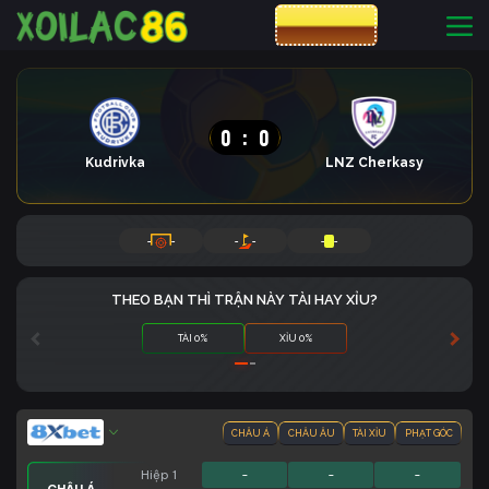
CƯỢC 8XBET
0
:
0
Kudrivka
LNZ Cherkasy
-
-
-
-
-
-
THEO BẠN THÌ TRẬN NÀY TÀI HAY XỈU?
TÀI 0%
XỈU 0%
CHÂU Á
CHÂU ÂU
TÀI XỈU
PHẠT GÓC
Hiệp 1
-
-
-