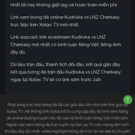
nhất tối nay không giật lag và hoàn toàn miễn phí.
Link xem bóng đá online Kudrivka vs LNZ Cherkasy
trực tiếp trên Xoilac TV mới nhất.
Link sopcast, link acestream Kudrivka vs LNZ
Cherkasy mới nhất có bình luận tiếng Việt, tiếng Anh
đầy đủ.
Dữ liệu trận đấu, thành tích đối đầu, kết quả gần đây
kết quả bóng đá trận đấu Kudrivka vs LNZ Cherkasy
ngay tại Xoilac TV sẽ có link sớm trước 24h.
Phát sóng trực tiếp bóng đá tất các giải đấu lớn nhỏ trên thế giới tại
Xoilac TV. Hệ thống link Xoilac86.tv cung cấp đầy đủ link xem bóng
đá online đường truyền tốc độ cao và bình luận tiếng Việt miễn phí.
Ngoài việc xem bóng đá trực tuyến tại Xôi Lạc TV còn mang đến lịch
thi đấu đầy đủ nhất, video highlight bóng đá mới, tin soi kèo từ chuyên