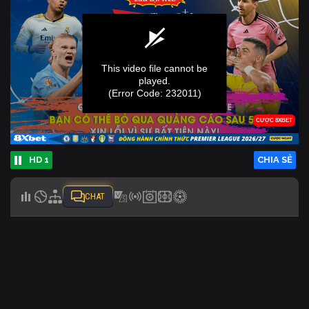
HD 1
CHIA SẺ
CHAT