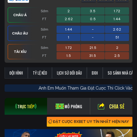
Sớm
2
3.5
1.72
CHÂU Á
FT
2.62
0.5
1.44
Sớm
1.44
-
2.62
CHÂU ÂU
FT
1
-
51
Sớm
1.72
21.5
2
TÀI XỈU
FT
1.5
31.5
2.5
ĐỘI HÌNH
TỶ LỆ KÈO
LỊCH SỬ ĐỐI ĐẦU
BXH
SO SÁNH NHÀ CÁI
Anh Em Muốn Tham Gia Đặt Cược Thì Clic
CHIA SẺ
TRỰC TIẾP
MÔ PHỎNG
ĐẶT CƯỢC 8XBET UY TÍN NHẤT HIỆN NAY