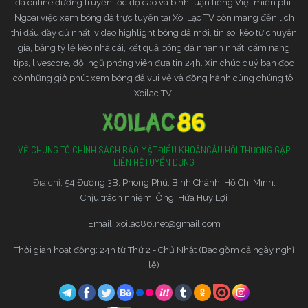
đá online đường truyền tốc độ cao và bình luận tiếng Việt miễn phí.
Ngoài việc xem bóng đá trực tuyến tại Xôi Lạc TV còn mang đến lịch
thi đấu đầy đủ nhất, video highlight bóng đá mới, tin soi kèo từ chuyên
gia, bảng tỷ lệ kèo nhà cái, kết quả bóng đá nhanh nhất, cẩm nang
tips, livescore, đội ngũ phóng viên đưa tin 24h. Xin chúc quý bạn đọc
có những giờ phút xem bóng đá vui vẻ và đồng hành cùng chúng tôi
Xoilac TV!
VỀ CHÚNG TÔI
CHÍNH SÁCH BẢO MẬT
ĐIỀU KHOẢN
CÂU HỎI THƯỜNG GẶP
LIÊN HỆ
TUYỂN DỤNG
Đia chỉ:
54 Đường 3B, Phong Phú, Bình Chánh, Hồ Chí Minh.
Chịu trách nhiệm: Ông. Hứa Huy Lợi
Email:
xoilac86.net@gmail.com
Thời gian hoạt động: 24h từ Thứ 2 - Chủ Nhật (Bao gồm cả ngày nghỉ
lễ)