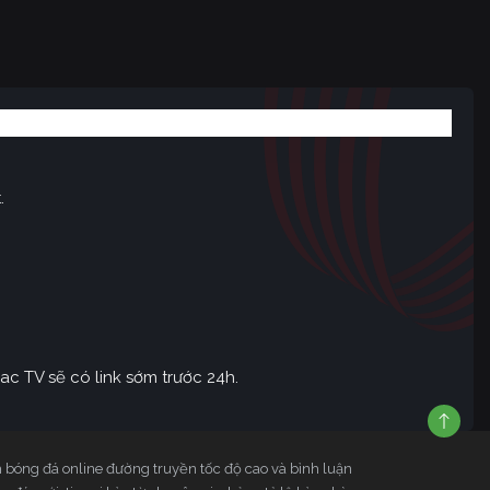
.
ac TV sẽ có link sớm trước 24h.
xem bóng đá online đường truyền tốc độ cao và bình luận