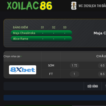
WC 2026
LỊCH THI ĐẤ
BẢNG ĐIỂM
S1
S2
S3
Maja Chwalinska
-
-
-
Alice Rame
-
-
-
CHÂU
Chọn nhà cái
SỚM
1.72
6.5
FT
1
8.5
ĐỘI HÌNH