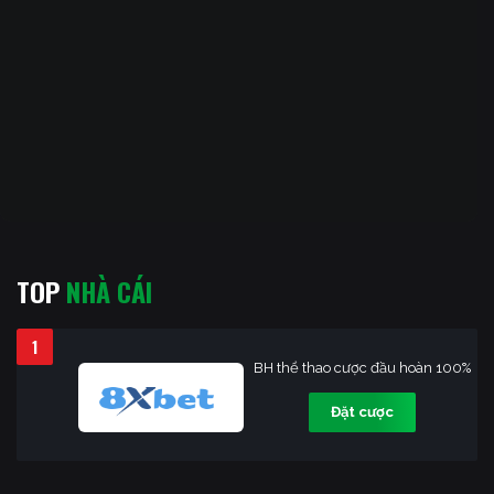
TOP
NHÀ CÁI
1
BH thể thao cược đầu hoàn 100%
Đặt cược