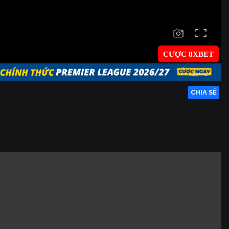
CHIA SẺ