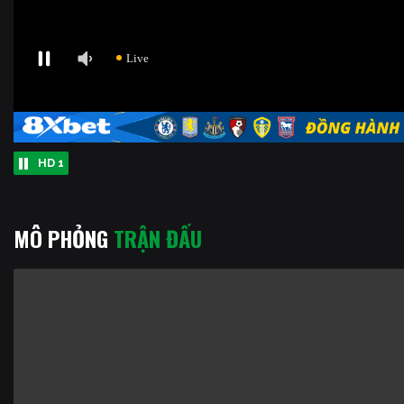
HD 1
MÔ PHỎNG
TRẬN ĐẤU