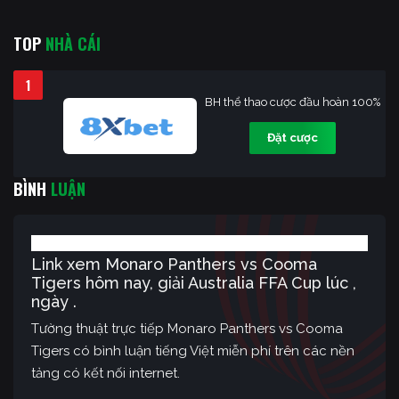
TOP
NHÀ CÁI
1
BH thể thao cược đầu hoàn 100%
Đặt cược
BÌNH
LUẬN
Link xem Monaro Panthers vs Cooma
Tigers hôm nay, giải Australia FFA Cup lúc ,
ngày .
Tường thuật trực tiếp Monaro Panthers vs Cooma
Tigers có bình luận tiếng Việt miễn phí trên các nền
tảng có kết nối internet.