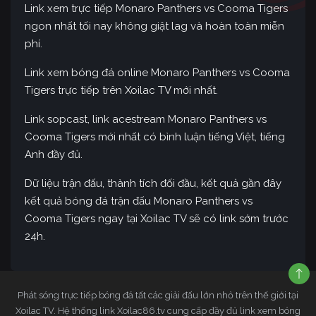
Link xem trực tiếp Monaro Panthers vs Cooma Tigers
ngon nhất tối nay không giật lag và hoàn toàn miễn
phí.
Link xem bóng đá online Monaro Panthers vs Cooma
Tigers trực tiếp trên Xoilac TV mới nhất.
Link sopcast, link acestream Monaro Panthers vs
Cooma Tigers mới nhất có bình luận tiếng Việt, tiếng
Anh đầy đủ.
Dữ liệu trận đấu, thành tích đối đầu, kết quả gần đây
kết quả bóng đá trận đấu Monaro Panthers vs
Cooma Tigers ngay tại Xoilac TV sẽ có link sớm trước
24h.
Phát sóng trực tiếp bóng đá tất các giải đấu lớn nhỏ trên thế giới tại
Xoilac TV. Hệ thống link Xoilac86.tv cung cấp đầy đủ link xem bóng