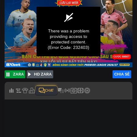
ZARA
HD ZARA
CHIA SẺ
CHAT