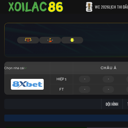
WC 2026
LỊCH THI ĐẤ
-
-
-
-
-
-
CHÂU Á
Chọn nhà cái
HIỆP 1
-
-
FT
-
-
ĐỘI HÌNH