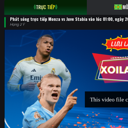
TRỰC TIẾP
MÔ
Phát sóng trực tiếp Monza vs Juve Stabia vào lúc 01:00, ngày 
Hạng 2 Ý