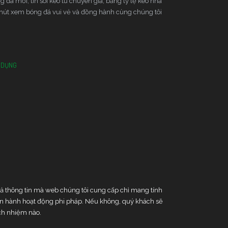
 đá mới, tin soi kèo từ chuyên gia, bảng tỷ lệ kèo nhà
 phút xem bóng đá vui vẻ và đồng hành cùng chúng tôi
 DỤNG
ất cả thông tin mà web chúng tôi cung cấp chỉ mang tính
iến hành hoạt động phi pháp. Nếu không, quý khách sẽ
ách nhiệm nào.