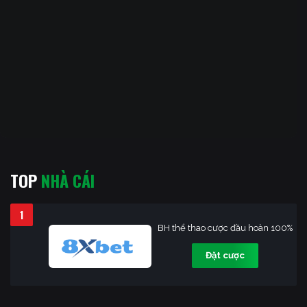
TOP
NHÀ CÁI
1
BH thể thao cược đầu hoàn 100%
Đặt cược