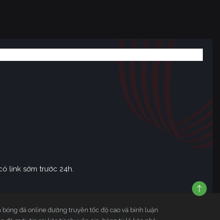
có link sớm trước 24h.
xem bóng đá online đường truyền tốc độ cao và bình luận