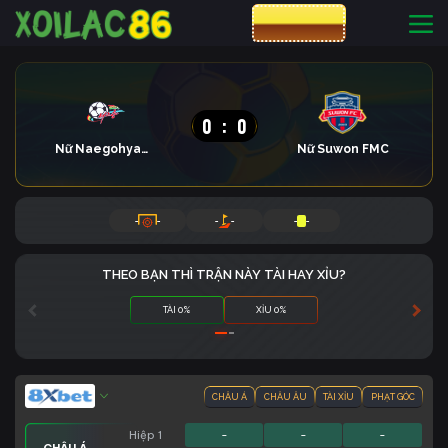
CƯỢC 8XBET
0
:
0
Nữ Naegohyang
Nữ Suwon FMC
-
-
-
-
-
-
THEO BẠN THÌ TRẬN NÀY TÀI HAY XỈU?
TÀI 0%
XỈU 0%
CHÂU Á
CHÂU ÂU
TÀI XỈU
PHẠT GÓC
Hiệp 1
-
-
-