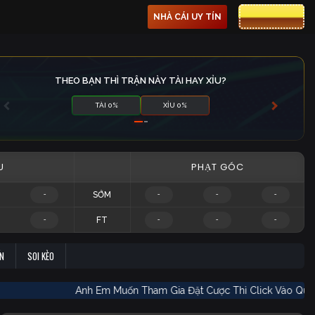
CƯỢC 8XBET
NHÀ CÁI UY TÍN
THEO BẠN THÌ TRẬN NÀY TÀI HAY XỈU?
TÀI 0%
XỈU 0%
U
PHẠT GÓC
SỚM
-
-
-
-
FT
-
-
-
-
N
SOI KÈO
Anh Em Muốn Tham Gia Đặt Cược Thì Click Vào 