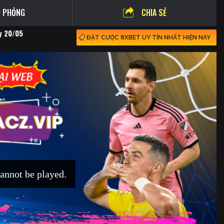
 PHỎNG
CHIA SẺ
ày 20/05
ĐẶT CƯỢC 8XBET UY TÍN NHẤT HIỆN NAY