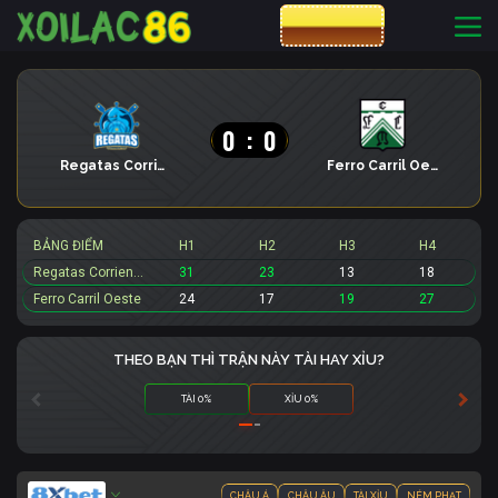
CƯỢC 8XBET
0
:
0
Regatas Corrientes
Ferro Carril Oeste
BẢNG ĐIỂM
H1
H2
H3
H4
Regatas Corrientes
31
23
13
18
Ferro Carril Oeste
24
17
19
27
THEO BẠN THÌ TRẬN NÀY TÀI HAY XỈU?
TÀI 0%
XỈU 0%
CHÂU Á
CHÂU ÂU
TÀI XỈU
NÉM PHẠT