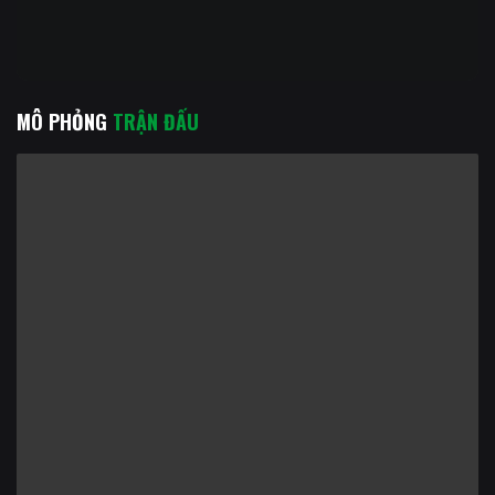
MÔ PHỎNG
TRẬN ĐẤU