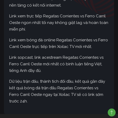
nền tảng có kết nối internet.
Link xem trực tiếp Regatas Corrientes vs Ferro Carril
Oeste ngon nhất tối nay không giật lag và hoàn toàn
miễn phí.
Link xem bóng đá online Regatas Corrientes vs Ferro
Carril Oeste trực tiếp trên Xoilac TV mới nhất.
Link sopcast, link acestream Regatas Corrientes vs
Ferro Carril Oeste mới nhất có bình luận tiếng Việt,
tiếng Anh đầy đủ.
Dữ liệu trận đấu, thành tích đối đầu, kết quả gần đây
kết quả bóng đá trận đấu Regatas Corrientes vs
Ferro Carril Oeste ngay tại Xoilac TV sẽ có link sớm
trước 24h.