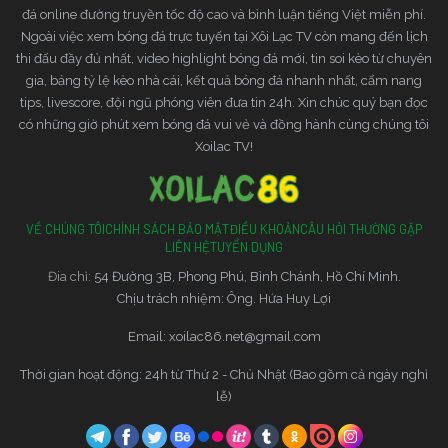
đá online đường truyền tốc độ cao và bình luận tiếng Việt miễn phí.
Ngoài việc xem bóng đá trực tuyến tại Xôi Lạc TV còn mang đến lịch
thi đấu đầy đủ nhất, video highlight bóng đá mới, tin soi kèo từ chuyên
gia, bảng tỷ lệ kèo nhà cái, kết quả bóng đá nhanh nhất, cẩm nang
tips, livescore, đội ngũ phóng viên đưa tin 24h. Xin chúc quý bạn đọc
có những giờ phút xem bóng đá vui vẻ và đồng hành cùng chúng tôi
Xoilac TV!
VỀ CHÚNG TÔI
CHÍNH SÁCH BẢO MẬT
ĐIỀU KHOẢN
CÂU HỎI THƯỜNG GẶP
LIÊN HỆ
TUYỂN DỤNG
Đia chỉ:
54 Đường 3B, Phong Phú, Bình Chánh, Hồ Chí Minh.
Chịu trách nhiệm: Ông. Hứa Huy Lợi
Email:
xoilac86.net@gmail.com
Thời gian hoạt động: 24h từ Thứ 2 - Chủ Nhật (Bao gồm cả ngày nghỉ
lễ)