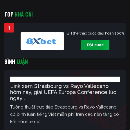
TOP
NHÀ CÁI
1
BH thể thao cược đầu hoàn 100%
Đặt cược
BÌNH
LUẬN
Link xem Strasbourg vs Rayo Vallecano
hôm nay, giải UEFA Europa Conference lúc ,
ngày .
Tường thuật trực tiếp Strasbourg vs Rayo Vallecano
có bình luận tiếng Việt miễn phí trên các nền tảng có
kết nối internet.