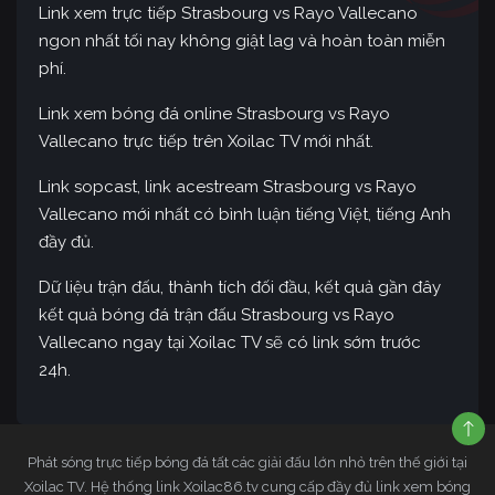
Link xem trực tiếp Strasbourg vs Rayo Vallecano
ngon nhất tối nay không giật lag và hoàn toàn miễn
phí.
Link xem bóng đá online Strasbourg vs Rayo
Vallecano trực tiếp trên Xoilac TV mới nhất.
Link sopcast, link acestream Strasbourg vs Rayo
Vallecano mới nhất có bình luận tiếng Việt, tiếng Anh
đầy đủ.
Dữ liệu trận đấu, thành tích đối đầu, kết quả gần đây
kết quả bóng đá trận đấu Strasbourg vs Rayo
Vallecano ngay tại Xoilac TV sẽ có link sớm trước
24h.
Phát sóng trực tiếp bóng đá tất các giải đấu lớn nhỏ trên thế giới tại
Xoilac TV. Hệ thống link Xoilac86.tv cung cấp đầy đủ link xem bóng